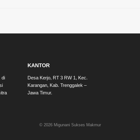
KANTOR
 di
Desa Kerjo, RT 3 RW 1, Kec.
si
Karangan, Kab. Trenggalek –
tra
Jawa Timur.
© 2026 Migunani Sukses Makmur