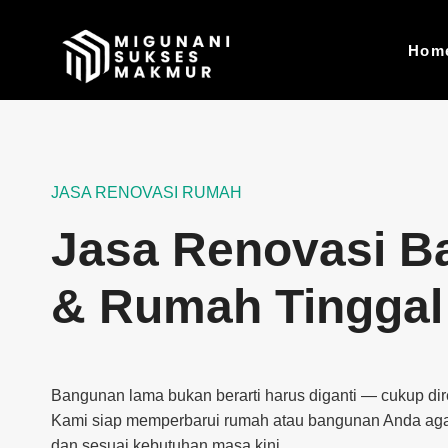
Skip
to
Hom
content
JASA RENOVASI RUMAH
Jasa Renovasi B
& Rumah Tinggal
Bangunan lama bukan berarti harus diganti — cukup di
Kami siap memperbarui rumah atau bangunan Anda agar
dan sesuai kebutuhan masa kini.