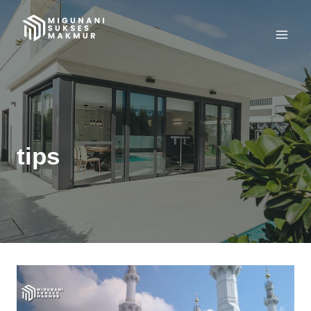
Skip
to
content
tips