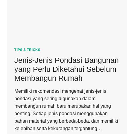
TIPS & TRICKS
Jenis-Jenis Pondasi Bangunan
yang Perlu Diketahui Sebelum
Membangun Rumah
Memiliki rekomendasi mengenai jenis-jenis
pondasi yang sering digunakan dalam
membangun rumah baru merupakan hal yang
penting. Setiap jenis pondasi menggunakan
bahan material yang berbeda-beda, dan memiliki
kelebihan serta kekurangan tergantung…