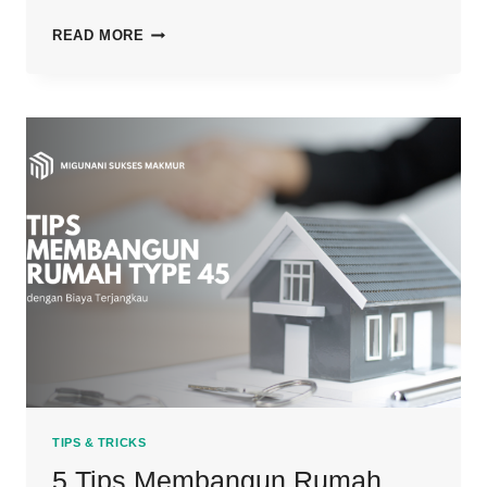
BIAYA
READ MORE
BANGUN
RUMAH
TIPE
36
EFISIEN
DAN
TERJANGKAU
TIPS & TRICKS
5 Tips Membangun Rumah