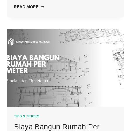
JENIS-
READ MORE
JENIS
PONDASI
BANGUNAN
YANG
PERLU
DIKETAHUI
SEBELUM
MEMBANGUN
RUMAH
TIPS & TRICKS
Biaya Bangun Rumah Per