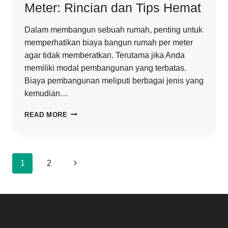
Meter: Rincian dan Tips Hemat
Dalam membangun sebuah rumah, penting untuk
memperhatikan biaya bangun rumah per meter
agar tidak memberatkan. Terutama jika Anda
memiliki modal pembangunan yang terbatas.
Biaya pembangunan meliputi berbagai jenis yang
kemudian…
BIAYA
READ MORE
BANGUN
RUMAH
PER
METER:
Page
1
2
Next
RINCIAN
DAN
navigation
Page
TIPS
HEMAT