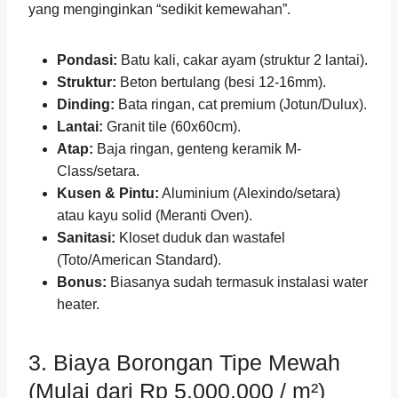
yang menginginkan “sedikit kemewahan”.
Pondasi:
Batu kali, cakar ayam (struktur 2 lantai).
Struktur:
Beton bertulang (besi 12-16mm).
Dinding:
Bata ringan, cat premium (Jotun/Dulux).
Lantai:
Granit tile (60x60cm).
Atap:
Baja ringan, genteng keramik M-
Class/setara.
Kusen & Pintu:
Aluminium (Alexindo/setara)
atau kayu solid (Meranti Oven).
Sanitasi:
Kloset duduk dan wastafel
(Toto/American Standard).
Bonus:
Biasanya sudah termasuk instalasi water
heater.
3. Biaya Borongan Tipe Mewah
(Mulai dari Rp 5.000.000 / m²)