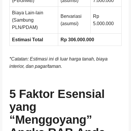
(PBG/IMB)
(asumsi)
7.000.000
Biaya Lain-lain
Bervariasi
Rp
(Sambung
(asumsi)
5.000.000
PLN/PDAM)
Estimasi Total
Rp 306.000.000
*Catatan: Estimasi ini di luar harga tanah, biaya
interior, dan pagar/taman.
5 Faktor Esensial
yang
“Menggoyang”